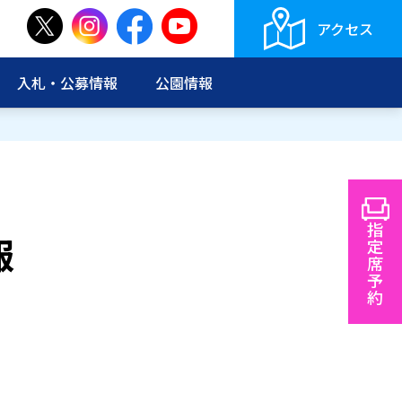
アクセス
入札・公募情報
公園情報
指
報
定
席
予
約