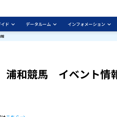
ガイド
データルーム
インフォメーション
情報
回 浦和競馬 イベント情
報は
こちら