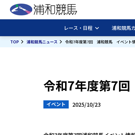
レース・日程
浦和競馬
TOP
浦和競馬ニュース
令和7年度第7回 浦和競馬 イベント
令和7年度第7
2025/10/23
イベント
令和7年度第7回浦和競馬イベント情