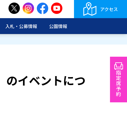
アクセス
入札・公募情報
公園情報
指
6」のイベントにつ
定
席
予
約