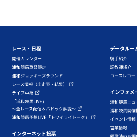
レース・日程
データルー
開催カレンダー
騎手紹介
浦和競馬重賞競走
調教師紹介
浦和ジョッキーズラウンド
コースレコー
レース情報（出走表・結果）
インフォメ
ライブ中継
「浦和競馬LIVE」
浦和競馬ニュ
～全レース配信＆パドック解説～
浦和競馬開催
浦和競馬予想LIVE「トワイライトーク」
イベント情報
営業情報
インターネット投票
観戦時のお願