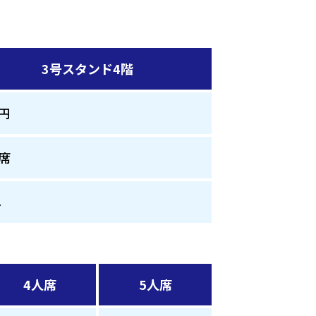
3号スタンド4階
0円
7席
し
4人席
5人席