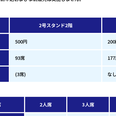
2号スタンド2階
500円
20
93席
17
(3席)
な
席
2人席
3人席