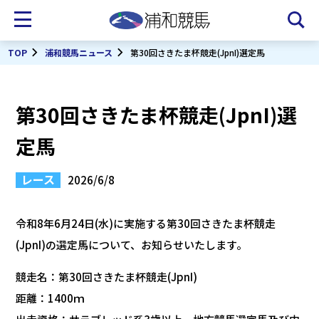
TOP
浦和競馬ニュース
第30回さきたま杯競走(JpnI)選定馬
第30回さきたま杯競走(JpnI)選
定馬
レース
2026/6/8
令和8年6月24日(水)に実施する第30回さきたま杯競走
(JpnI)の選定馬について、お知らせいたします。
競走名：第30回さきたま杯競走(JpnI)
距離：1400ｍ