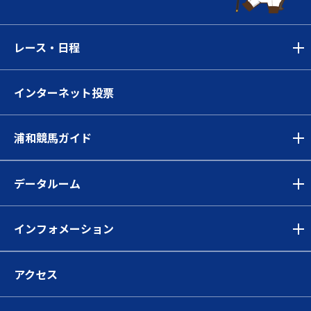
レース・日程
インターネット投票
浦和競馬ガイド
データルーム
インフォメーション
アクセス