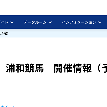
ガイド
データルーム
インフォメーション
（予定）
回 浦和競馬 開催情報（
こちら