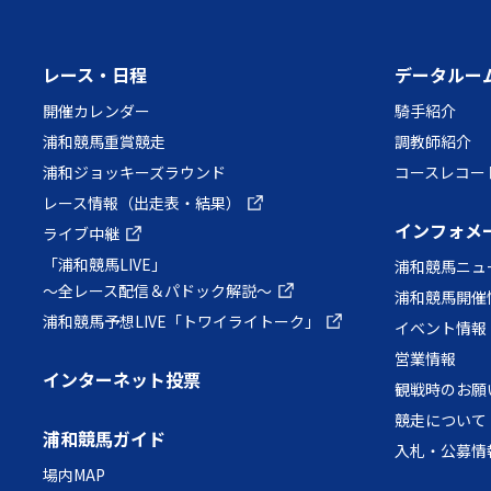
レース・日程
データルー
開催カレンダー
騎手紹介
浦和競馬重賞競走
調教師紹介
浦和ジョッキーズラウンド
コースレコー
レース情報（出走表・結果）
インフォメ
ライブ中継
「浦和競馬LIVE」
浦和競馬ニュ
～全レース配信＆パドック解説～
浦和競馬開催
浦和競馬予想LIVE「トワイライトーク」
イベント情報
営業情報
インターネット投票
観戦時のお願
競走について
浦和競馬ガイド
入札・公募情
場内MAP