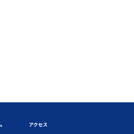
ム
アクセス